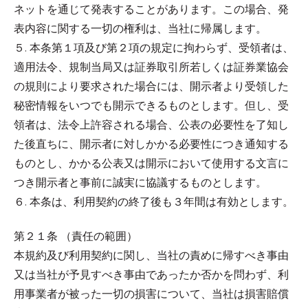
ネットを通じて発表することがあります。この場合、発
表内容に関する一切の権利は、当社に帰属します。
５. 本条第１項及び第２項の規定に拘わらず、受領者は、
適用法令、規制当局又は証券取引所若しくは証券業協会
の規則により要求された場合には、開示者より受領した
秘密情報をいつでも開示できるものとします。但し、受
領者は、法令上許容される場合、公表の必要性を了知し
た後直ちに、開示者に対しかかる必要性につき通知する
ものとし、かかる公表又は開示において使用する文言に
つき開示者と事前に誠実に協議するものとします。
６. 本条は、利用契約の終了後も３年間は有効とします。
第２１条 （責任の範囲）
本規約及び利用契約に関し、当社の責めに帰すべき事由
又は当社が予見すべき事由であったか否かを問わず、利
用事業者が被った一切の損害について、当社は損害賠償