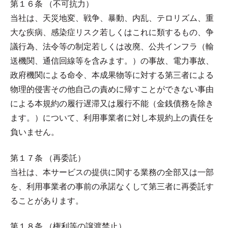
第１６条 （不可抗力）
当社は、天災地変、戦争、暴動、内乱、テロリズム、重
大な疾病、感染症リスク若しくはこれに類するもの、争
議行為、法令等の制定若しくは改廃、公共インフラ（輸
送機関、通信回線等を含みます。）の事故、電力事故、
政府機関による命令、本成果物等に対する第三者による
物理的侵害その他自己の責めに帰すことができない事由
による本規約の履行遅滞又は履行不能（金銭債務を除き
ます。）について、利用事業者に対し本規約上の責任を
負いません。
第１７条 （再委託）
当社は、本サービスの提供に関する業務の全部又は一部
を、利用事業者の事前の承諾なくして第三者に再委託す
ることがあります。
第１８条 （権利等の譲渡禁止）