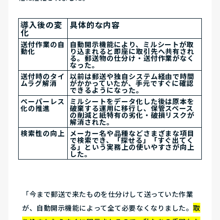
導入後の変
具体的な内容
化
送付作業の自
自動開示機能により、ミルシートが取
動化
り込まれると即座に取引先へ共有され
る。郵送物の仕分け・送付作業がなく
なった。
送付時のタイ
以前は郵送や独自システム経由で時間
ムラグ解消
がかかっていたが、手元ですぐに確認
できるようになった。
ペーパーレス
ミルシートをデータ化した後は原本を
化の推進
破棄する運用に移行し、保管スペース
の削減と紙特有の劣化・破損リスクが
解消された。
検索性の向上
メーカー名や品種などさまざまな項目
で検索でき、「探せる」「すぐ出てく
る」という実務上の使いやすさが向上
した。
「今まで郵送で来たものを仕分けして送っていた作業
が、自動開示機能によって全て必要なくなりました。
取