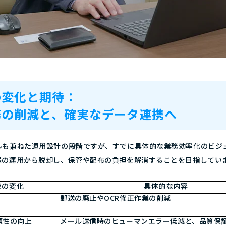
の変化と期待：
務の削減と、確実なデータ連携へ
ルも兼ねた運用設計の段階ですが、すでに具体的な業務効率化のビジ
提の運用から脱却し、保管や配布の負担を解消することを目指してい
後の変化
具体的な内容
郵送の廃止やOCR修正作業の削減
頼性の向上
メール送信時のヒューマンエラー低減と、品質保