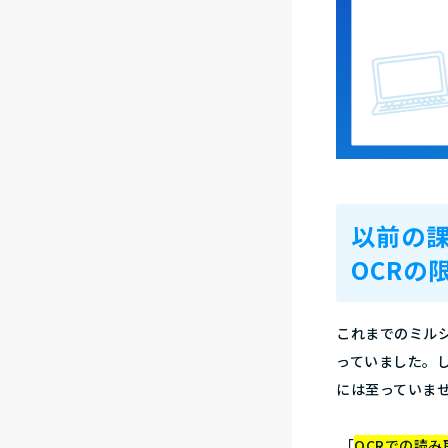
以前の
OCRの
これまでのミルシ
っていました。
には至っていま
「
OCRでの読