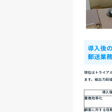
導入後
郵送業
現在はトライア
ます。紙出力前
導入
業務効率化
顧客に対する信