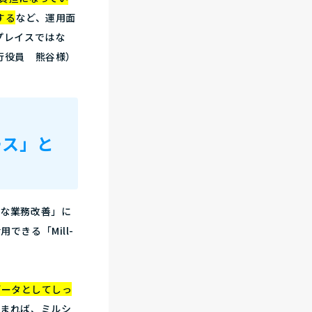
する
など、運用面
プレイスではな
行役員 熊谷様）
ース」と
的な業務改善」に
きる「Mill-
データとしてしっ
高まれば、ミルシ