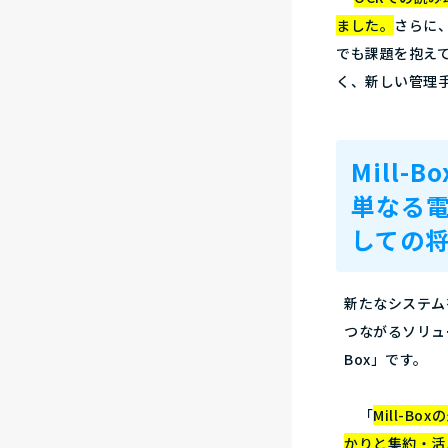
ました。
さらに
でも課題を抱え
く、新しい管理
Mill-
単なる
しての
新たなシステム
つながるソリュ
Box」です。
「
Mill-
かりと集約・活